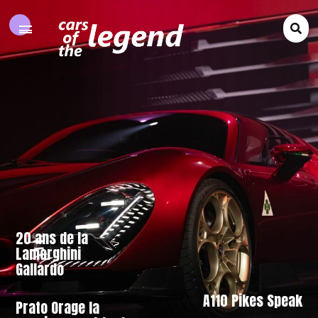
20 ans de la
Lamorghini
Gallardo
A110 Pikes Speak
Prato Orage la