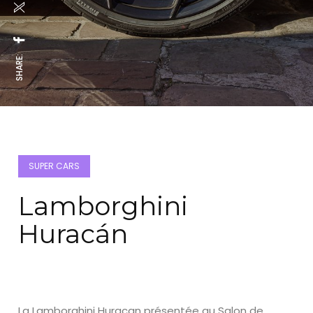
SHARE:
SUPER CARS
Lamborghini
Huracán
La Lamborghini Huracan présentée au Salon de