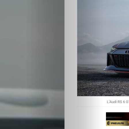
d’écran
Search
L’Audi RS 6 