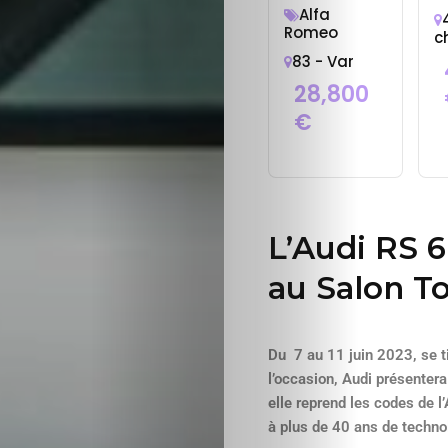
Alfa
Romeo
c
83 - Var
28,800
€
L’Audi RS 
au Salon 
Du 7 au 11 juin 2023, se t
l’occasion, Audi présentera
elle reprend les codes de
à plus de 40 ans de technol