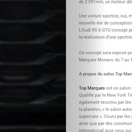
de 2 091mm, un moteur dél
Une voiture sportive, oui, 
nouvelle ère de conception
L’Audi RS 6 GTO concept pré
la réalisation d’une sporti
Ce concept sera exposé pou
Marques Monaco du 7 au 11
A propos du salon Top Mar
Top Marques
est un salon 
Qualifié par le New York Ti
également reconnu par les
la planète», « le salon au
supercars ». Couru par les
ainsi que par des construc
international pour ceux qu