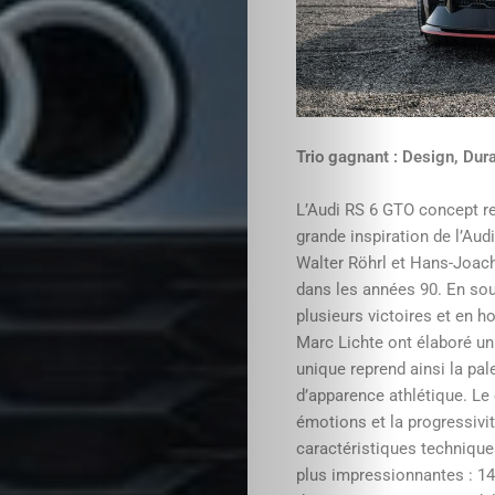
Trio gagnant : Design, Dur
L’Audi RS 6 GTO concept re
grande inspiration de l’Aud
Walter Röhrl et Hans-Joach
dans les années 90. En sou
plusieurs victoires et en 
Marc Lichte ont élaboré u
unique reprend ainsi la pal
d’apparence athlétique. Le 
émotions et la progressivit
caractéristiques techniques
plus impressionnantes : 14