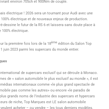
ivrant environ 705ch et 900Nm de couple.
mais électrique ! 2026 sera un tournant pour Audi avec une
 100% électrique et de nouveaux enjeux de production.
-dessine le futur de la RS 6 et laissera sans doute place à
ve 100% électrique.
ème
r la première fois lors de la 18
édition du Salon Top
 juin 2023 parmi les supercars du monde entier.
ques
international de supercars exclusif qui se déroule à Monaco.
mes de « salon automobile le plus exclusif au monde », il est
 médias internationaux comme «le plus grand spectacle de
tomobile pas comme les autres» ou encore «le paradis de
 plus grands noms de l’industrie des supercars et hypercars
teurs de niche, Top Marques est LE salon automobile
i veulent acheter – ou vendre – les tous derniers modèles.