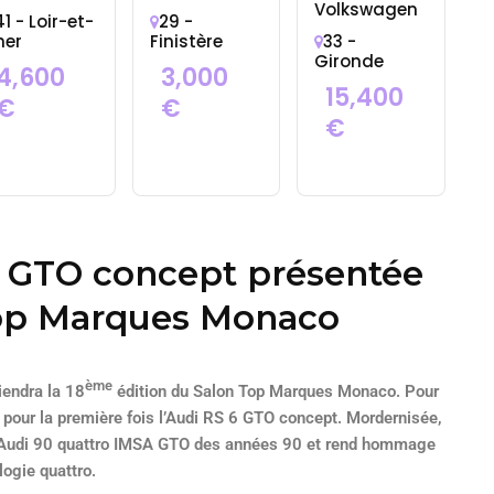
Volkswagen
41 - Loir-et-
29 -
her
Finistère
33 -
Gironde
4,600
3,000
15,400
€
€
€
6 GTO concept présentée
Top Marques Monaco
ème
iendra la 18
édition du Salon Top Marques Monaco. Pour
 pour la première fois l’Audi RS 6 GTO concept. Mordernisée,
 l’Audi 90 quattro IMSA GTO des années 90 et rend hommage
ogie quattro.