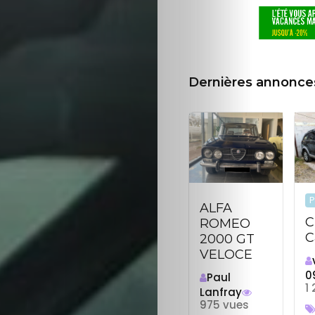
Dernières annonce
P
ALFA
C
ROMEO
C
2000 GT
VELOCE
0
Paul
1
Lanfray
975 vues