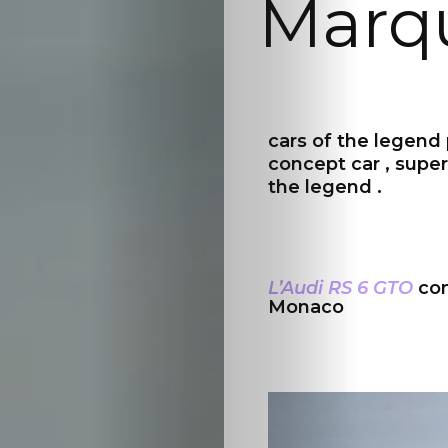
Marq
Cars
Voiture
de
cars of the legend
concept car , super 
collection
the legend .
Annonces
Hors-
L’Audi RS 6 GTO
con
Monaco
séries
Fonds