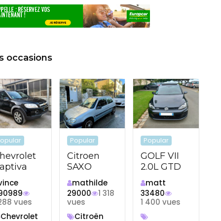
s occasions
opular
Popular
Popular
hevrolet
Citroen
GOLF VII
aptiva
SAXO
2.0L GTD
vince
mathilde
matt
90989
29000
1 318
33480
 288 vues
vues
1 400 vues
Chevrolet
Citroën