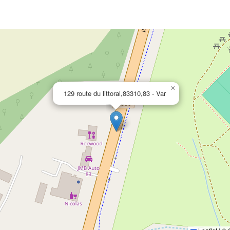
×
129 route du littoral,83310,83 - Var