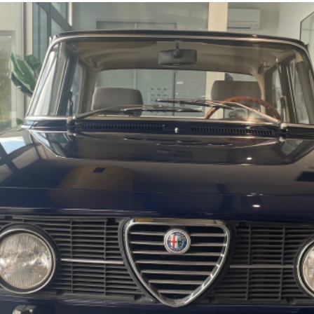
Voiture
de
collection
Annonces
Hors-
séries
Fonds
d’écran
Search