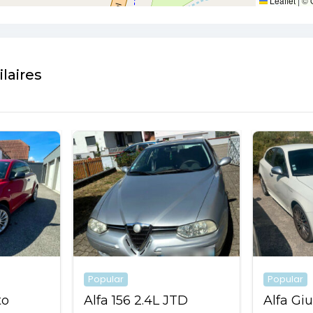
Leaflet
|
©
laires
Popular
Popular
to
Alfa 156 2.4L JTD
Alfa Giu