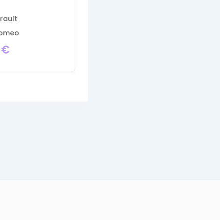
120
rault
54 - Meurthe-et-
moselle
Romeo
Alfa Romeo
0
€
2,000
€