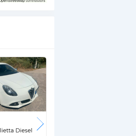
OpenStreetMap
contributors
Popular
lietta Diesel
Alfa Romeo 147 JTD