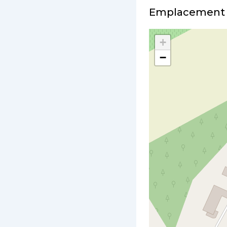
Emplacement
+
−