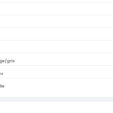
e
ge/gris
eu
le