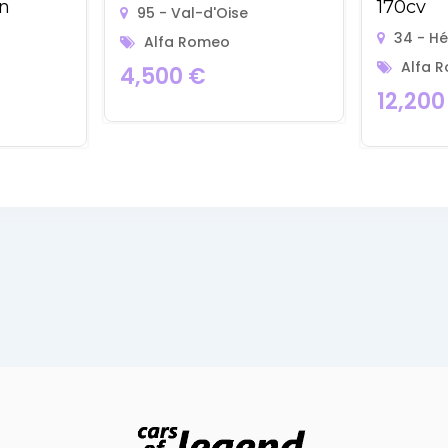
n
170cv
95 - Val-d'Oise
34 - Hé
Alfa Romeo
Alfa 
4,500
€
12,20