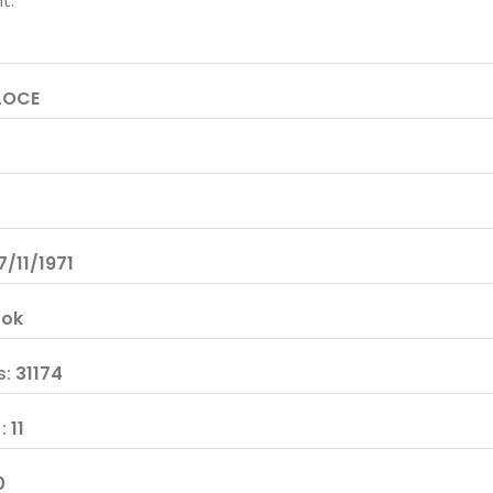
t.
LOCE
7/11/1971
:
ok
s
:
31174
F
:
11
0