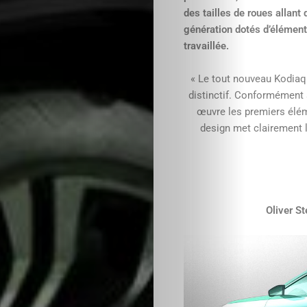
des tailles de roues allan
génération dotés d’éléments
travaillée.
« Le tout nouveau Kodia
distinctif. Conformément 
œuvre les premiers élém
design met clairement l
Oliver S