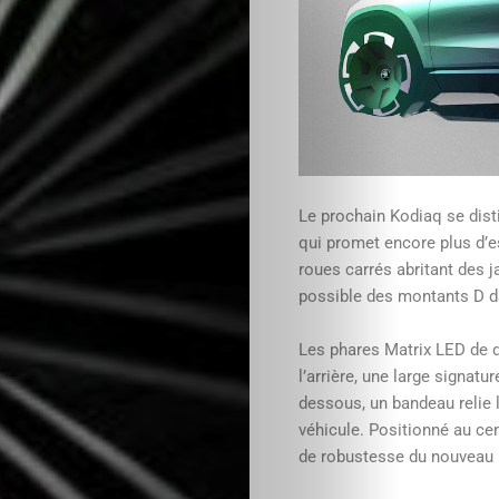
Le prochain Kodiaq se dist
qui promet encore plus d’es
roues carrés abritant des j
possible des montants D d
Les phares Matrix LED de d
l’arrière, une large signat
dessous, un bandeau relie 
véhicule. Positionné au ce
de robustesse du nouveau 