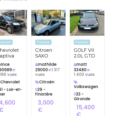
opular
Popular
Popular
hevrolet
Citroen
GOLF VII
aptiva
SAXO
2.0L GTD
vince
mathilde
matt
90989
29000
1 317
33480
 286 vues
vues
1 400 vues
Chevrolet
Citroën
Volkswagen
41 - Loir-et-
29 -
her
Finistère
33 -
Gironde
4,600
3,000
15,400
€
€
€