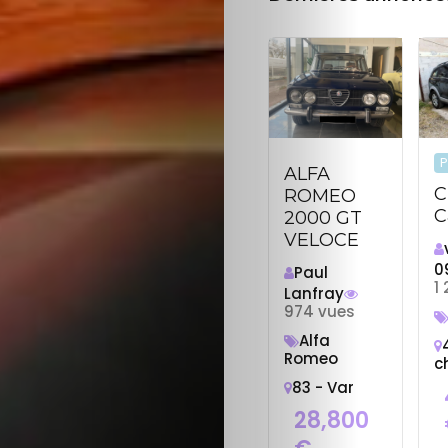
P
ALFA
C
ROMEO
C
2000 GT
VELOCE
0
Paul
1
Lanfray
974 vues
Alfa
Romeo
c
83 - Var
28,800