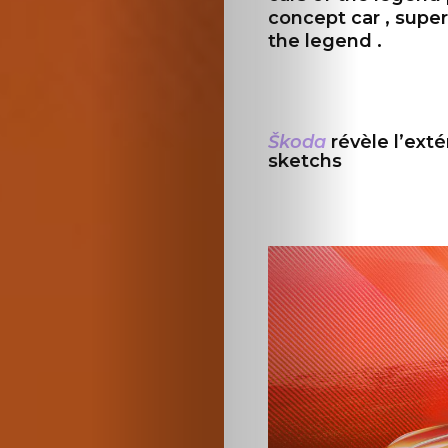
concept car , super 
Cars
the legend .
Voiture
de
Škoda
révèle l’ext
sketchs
collection
Annonces
Hors-
séries
Fonds