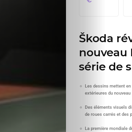
€
Škoda rév
nouveau 
série de 
Les dessins mettent en 
extérieures du nouveau
Des éléments visuels dis
de roues carrés et des
La première mondiale d