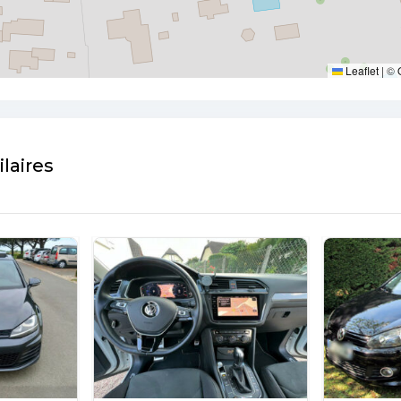
Leaflet
|
©
laires