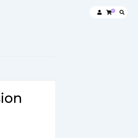
0
sion