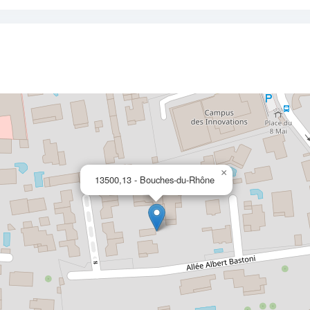
×
13500,13 - Bouches-du-Rhône