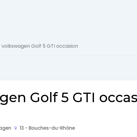
Actualité
 volkswagen Golf 5 GTI occasion
Automobile
Concept
Car
GT
gen Golf 5 GTI occa
Roadster
Super
agen
13 - Bouches-du-Rhône
Cars