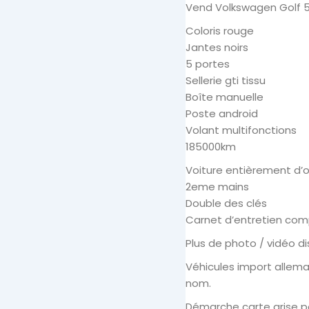
Vend Volkswagen Golf 5
Coloris rouge
Jantes noirs
5 portes
Sellerie gti tissu
Boîte manuelle
Poste android
Volant multifonctions
185000km
Voiture entièrement d’o
2eme mains
Double des clés
Carnet d’entretien comp
Plus de photo / vidéo d
Véhicules import alleman
nom.
Démarche carte grise p