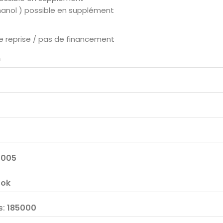
thanol ) possible en supplément
e reprise / pas de financement
n
2005
:
ok
s
:
185000