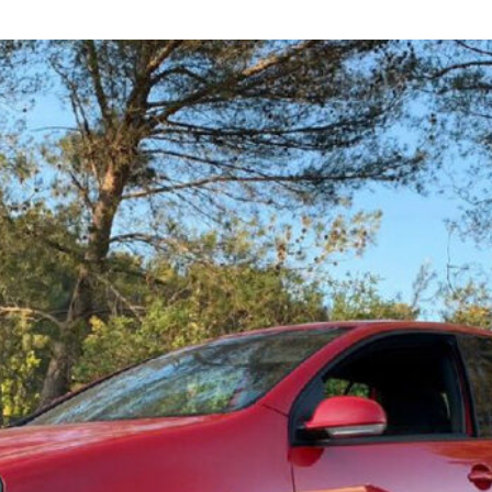
Voiture
de
collection
Annonces
Hors-
séries
Fonds
d’écran
Search