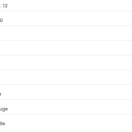
F
:
12
0
r
uge
le