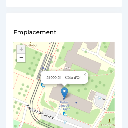
Emplacement
+
−
×
21000,21 - Côte-d'Or