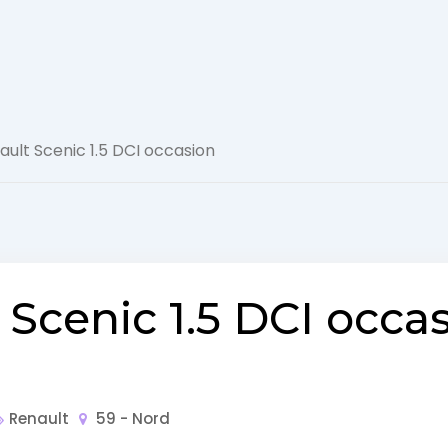
Actualité
ault Scenic 1.5 DCI occasion
Automobile
Concept
Car
GT
 Scenic 1.5 DCI occa
Roadster
Super
Renault
59 - Nord
Cars