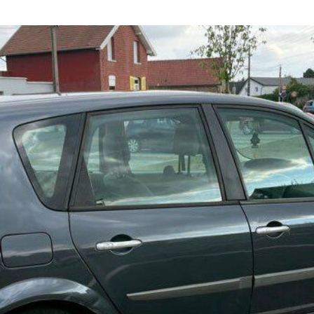
Voiture
de
collection
Annonces
Hors-
séries
Fonds
d’écran
Search