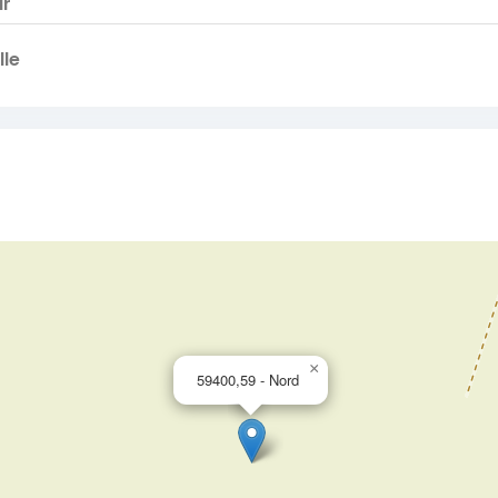
ir
le
×
59400,59 - Nord