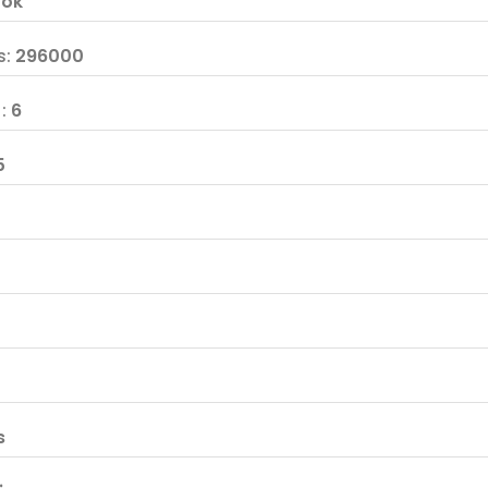
:
ok
s
:
296000
F
:
6
5
s