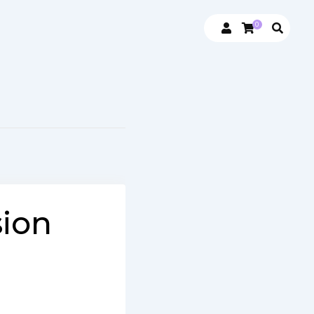
0
sion