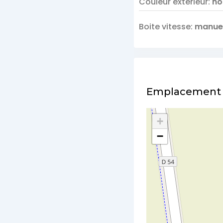
Couleur extérieur
:
no
Boite vitesse
:
manuel
Emplacement
+
−