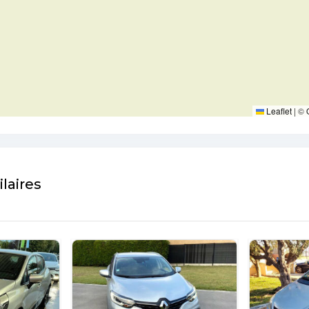
Leaflet
|
©
laires