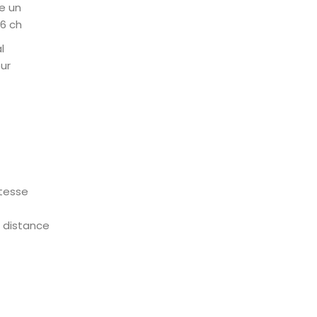
e un
06 ch
l
ur
itesse
 distance