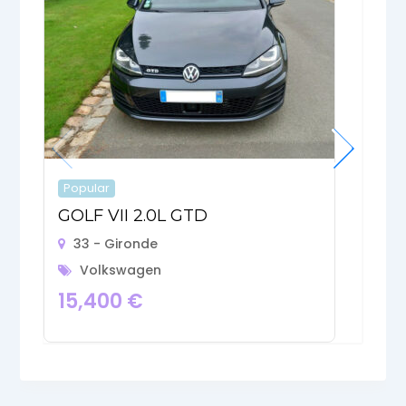
Popular
P
GOLF VII 2.0L GTD
V
33 - Gironde
Volkswagen
15,400
€
7