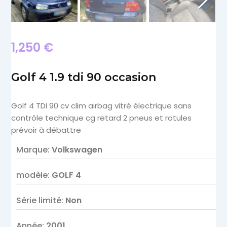
1,250
€
Golf 4 1.9 tdi 90 occasion
Golf 4 TDI 90 cv clim airbag vitré électrique sans
contrôle technique cg retard 2 pneus et rotules
prévoir à débattre
Marque
:
Volkswagen
modèle
:
GOLF 4
Série limité
:
Non
Année
:
2001