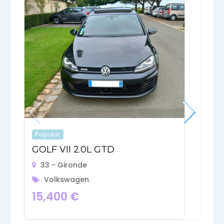
Popular
P
GOLF VII 2.0L GTD
V
33 - Gironde
Volkswagen
15,400
€
7