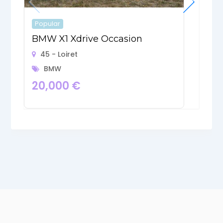
Popular
P
BMW X1 Xdrive Occasion
B
45 - Loiret
BMW
20,000
€
1