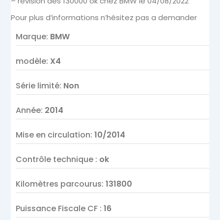
– révision des 130000 ok chez BMW le 04/08/2022
Pour plus d’informations n’hésitez pas a demander
Marque
:
BMW
modèle
:
X4
Série limité
:
Non
Année
:
2014
Mise en circulation
:
10/2014
Contrôle technique
:
ok
Kilomètres parcourus
:
131800
Puissance Fiscale CF
:
16