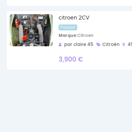
Voiture
de
citroen 2CV
collection
Popular
Annonces
Marque
Citroen
Hors-
par claire 45
Citroën
45
3,900
€
séries
Fonds
d’écran
Search