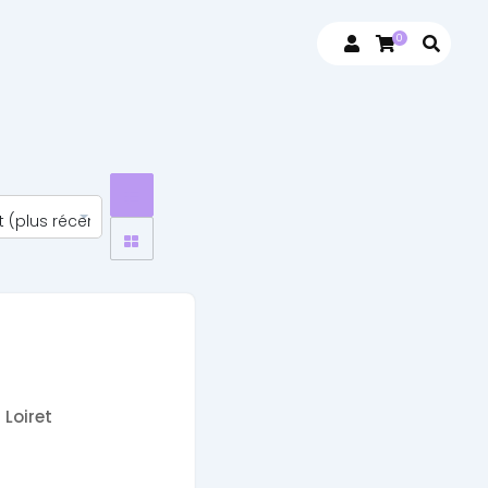
0
 Loiret