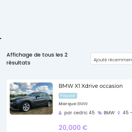
Actualité
T
Automobile
Affichage de tous les 2
Concept
résultats
Car
GT
BMW X1 Xdrive occasion
Roadster
Popular
Marque
BMW
Super
par cedric 45
BMW
45 -
Cars
20,000
€