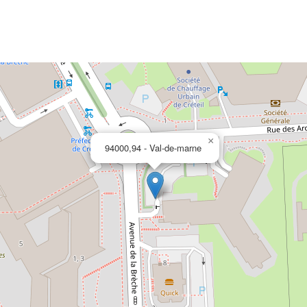
×
94000,94 - Val-de-marne