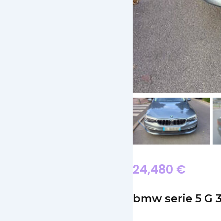
24,480
€
bmw serie 5 G 