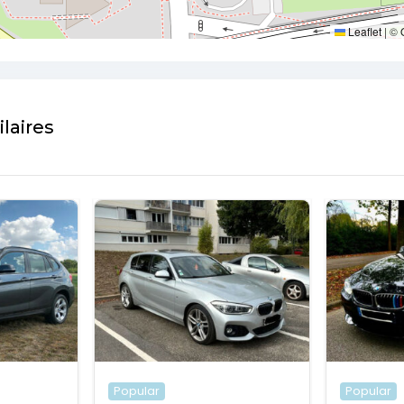
Leaflet
|
©
laires
Popular
Popular