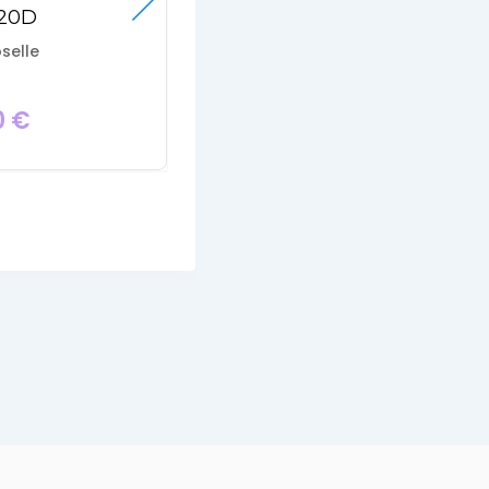
20D
BMW F31 M
Performance Shadow
selle
Line
77 - Seine-et-marne
0
€
BMW
16,500
€