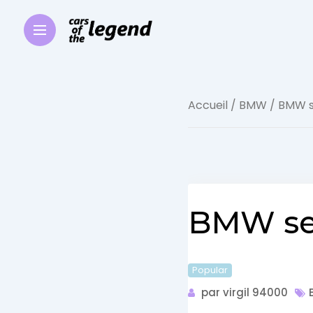
Accueil
/
BMW
/ BMW s
BMW ser
Popular
par virgil 94000