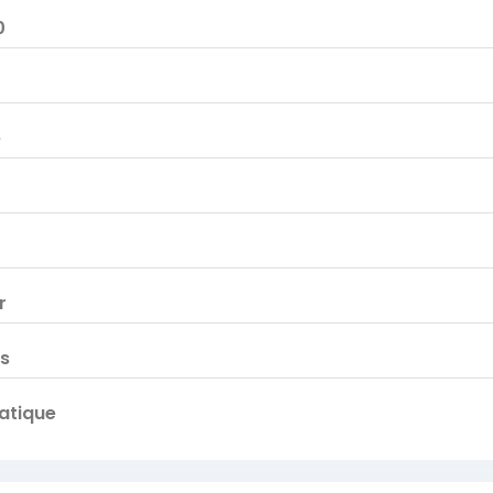
0
e
r
is
atique