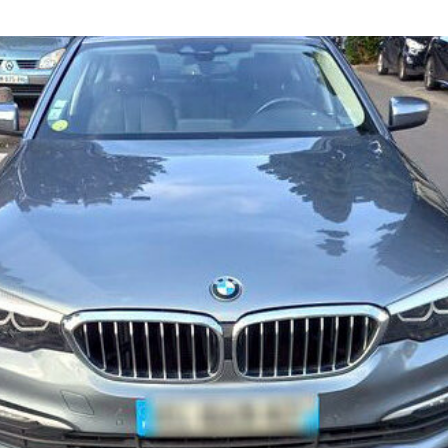
Voiture
de
collection
Annonces
Hors-
séries
Fonds
d’écran
Search