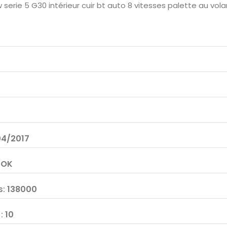
erie 5 G30 intérieur cuir bt auto 8 vitesses palette au vola
04/2017
:
OK
s
:
138000
F
:
10