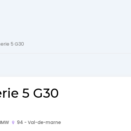
Actualité
erie 5 G30
Automobile
Concept
Car
GT
ie 5 G30
Roadster
Super
BMW
94 - Val-de-marne
Cars