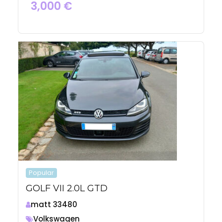
3,000
€
Popular
GOLF VII 2.0L GTD
matt 33480
Volkswagen