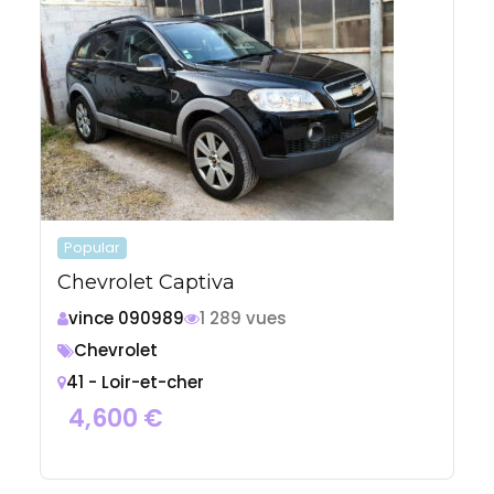
Popular
Chevrolet Captiva
vince 090989
1 289 vues
Chevrolet
41 - Loir-et-cher
4,600
€