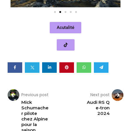
Acutalité
Previous post
Next post
Mick
Audi RS Q
Schumache
e-tron
r pilote
2024
chez Alpine
pour la
saison