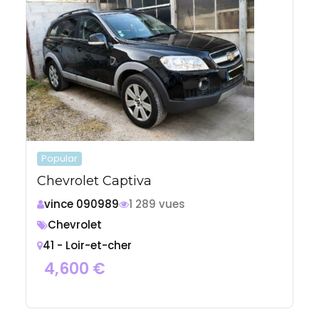
Popular
Chevrolet Captiva
vince 090989
1 289 vues
Chevrolet
41 - Loir-et-cher
4,600
€