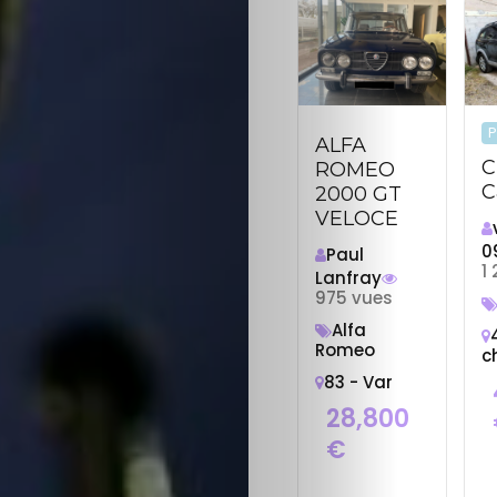
P
ALFA
C
ROMEO
C
2000 GT
VELOCE
0
Paul
1
Lanfray
975 vues
Alfa
Romeo
c
83 - Var
28,800
€