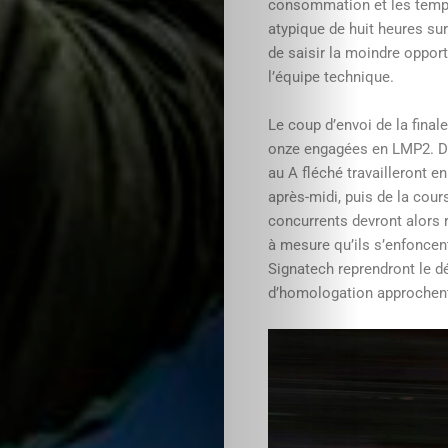
consommation et les temps 
atypique de huit heures sur
de saisir la moindre opport
l’équipe technique.
Le coup d’envoi de la final
onze engagées en LMP2. Dès
au A fléché travailleront e
après-midi, puis de la cou
concurrents devront alors r
à mesure qu’ils s’enfoncent
Signatech reprendront le d
d’homologation approchent