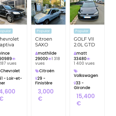
opular
Popular
Popular
hevrolet
Citroen
GOLF VII
aptiva
SAXO
2.0L GTD
vince
mathilde
matt
90989
29000
1 318
33480
 287 vues
vues
1 400 vues
Chevrolet
Citroën
Volkswagen
41 - Loir-et-
29 -
her
Finistère
33 -
Gironde
4,600
3,000
15,400
€
€
€