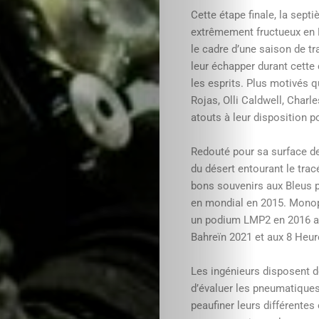
Cette étape finale, la septi
extrêmement fructueux en 
le cadre d’une saison de tr
leur échapper durant cette
les esprits. Plus motivés
Rojas, Olli Caldwell, Charl
atouts à leur disposition p
Redouté pour sa surface de
du désert entourant le tracé
bons souvenirs aux Bleus pu
en mondial en 2015. Monopo
un podium LMP2 en 2016 av
Bahreïn 2021 et aux 8 Heur
Les ingénieurs disposent d
d’évaluer les pneumatiques
peaufiner leurs différentes 