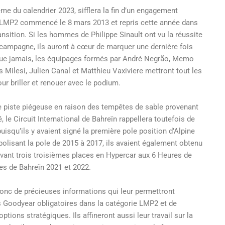
ème du calendrier 2023, sifflera la fin d’un engagement
LMP2 commencé le 8 mars 2013 et repris cette année dans
ansition. Si les hommes de Philippe Sinault ont vu la réussite
 campagne, ils auront à cœur de marquer une dernière fois
 que jamais, les équipages formés par André Negrão, Memo
es Milesi, Julien Canal et Matthieu Vaxiviere mettront tout les
our briller et renouer avec le podium.
 piste piégeuse en raison des tempêtes de sable provenant
, le Circuit International de Bahreïn rappellera toutefois de
isqu’ils y avaient signé la première pole position d’Alpine
lisant la pole de 2015 à 2017, ils avaient également obtenu
ant trois troisièmes places en Hypercar aux 6 Heures de
es de Bahreïn 2021 et 2022.
onc de précieuses informations qui leur permettront
 Goodyear obligatoires dans la catégorie LMP2 et de
options stratégiques. Ils affineront aussi leur travail sur la