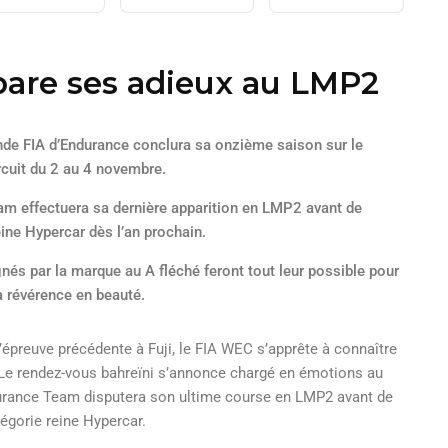
pare ses adieux au LMP2
e FIA d’Endurance conclura sa onzième saison sur le
ircuit du 2 au 4 novembre.
am effectuera sa dernière apparition en LMP2 avant de
eine Hypercar dès l’an prochain.
nés par la marque au A fléché feront tout leur possible pour
a révérence en beauté.
’épreuve précédente à Fuji, le FIA WEC s’apprête à connaître
Le rendez-vous bahreïni s’annonce chargé en émotions au
rance Team disputera son ultime course en LMP2 avant de
tégorie reine Hypercar.