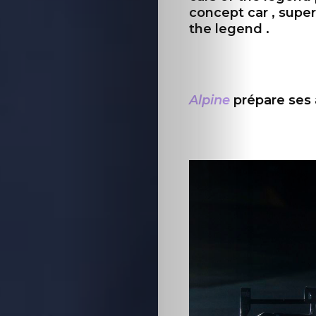
concept car , super 
Cars
the legend .
Voiture
de
Alpine
prépare ses
collection
Annonces
Hors-
séries
Fonds