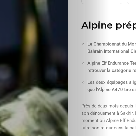
Alpine pré
Le Championnat du Mond
Bahrain International C
Alpine Elf Endurance Te
retrouver la catégorie r
Les deux équipages alig
que l’Alpine A470 tire s
Près de deux mois depuis l
son dénouement à Sakhir. 
moment où Alpine Elf Endu
faire son retour dans la ca