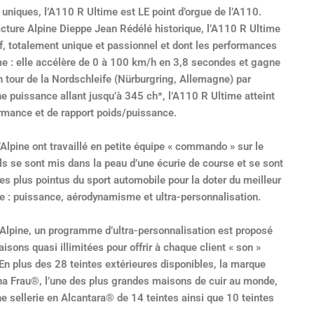
uniques, l’A110 R Ultime est LE point d’orgue de l’A110.
ture Alpine Dieppe Jean Rédélé historique, l’A110 R Ultime
if, totalement unique et passionnel et dont les performances
me : elle accélère de 0 à 100 km/h en 3,8 secondes et gagne
 tour de la Nordschleife (Nürburgring, Allemagne) par
e puissance allant jusqu’à 345 ch*, l’A110 R Ultime atteint
ormance et de rapport poids/puissance.
’Alpine ont travaillé en petite équipe « commando » sur le
Ils se sont mis dans la peau d’une écurie de course et se sont
es plus pointus du sport automobile pour la doter du meilleur
ue : puissance, aérodynamisme et ultra-personnalisation.
 Alpine, un programme d’ultra-personnalisation est proposé
isons quasi illimitées pour offrir à chaque client « son »
En plus des 28 teintes extérieures disponibles, la marque
na Frau®, l’une des plus grandes maisons de cuir au monde,
e sellerie en Alcantara® de 14 teintes ainsi que 10 teintes