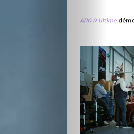
Cars
A110 R Ultime
démont
Voiture
de
collection
Annonces
Hors-
séries
Fonds