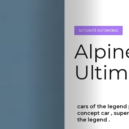
ACTUALITÉ AUTOMOBILE
Actualité
Alpin
Automobile
Concept
Ulti
Car
GT
cars of the legend
Roadster
concept car , super 
the legend .
Super