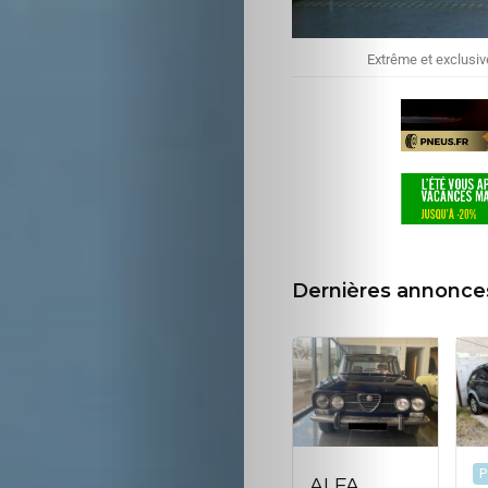
d’écran
Extrême et exclusive
Search
Dernières annonce
P
ALFA