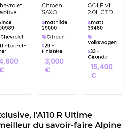
hevrolet
Citroen
GOLF VII
aptiva
SAXO
2.0L GTD
vince
mathilde
matt
90989
29000
33480
Chevrolet
Citroën
Volkswagen
41 - Loir-et-
29 -
her
Finistère
33 -
Gironde
4,600
3,000
15,400
€
€
€
clusive, l’A110 R Ultime
eilleur du savoir-faire Alpine