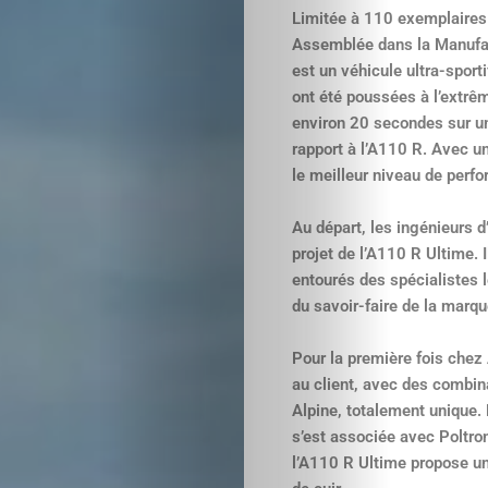
Limitée à 110 exemplaires 
Assemblée dans la Manufac
est un véhicule ultra-sport
ont été poussées à l’extrê
environ 20 secondes sur un
rapport à l’A110 R. Avec un
le meilleur niveau de perf
Au départ, les ingénieurs d
projet de l’A110 R Ultime. 
entourés des spécialistes l
du savoir-faire de la marq
Pour la première fois chez
au client, avec des combina
Alpine, totalement unique. 
s’est associée avec Poltro
l’A110 R Ultime propose un