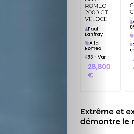
C
ROMEO
C
2000 GT
VELOCE
0
Paul
Lanfray
Alfa
Romeo
c
83 - Var
28,800
€
Extrême et ex
démontre le m