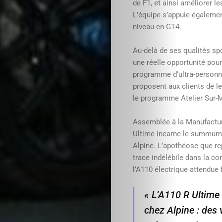
de F1, et ainsi améliorer 
L’équipe s’appuie égalemen
niveau en GT4.
Au-delà de ses qualités spo
une réelle opportunité pou
programme d’ultra-personna
proposent aux clients de l
le programme Atelier Sur-
Assemblée à la Manufactur
Ultime incarne le summum d
Alpine. L’apothéose que re
trace indélébile dans la c
l’A110 électrique attendue 
« L’A110 R Ultime
chez Alpine : des v