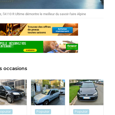
, l’A110 R Ultime démontre le meilleur du savoir-faire Alpine
s occasions
opular
Popular
Popular