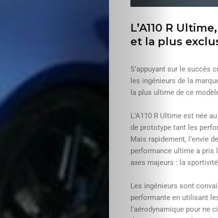
L’A110 R Ultime,
et la plus excl
S’appuyant sur le succès c
les ingénieurs de la marque
la plus ultime de ce modè
L’A110 R Ultime est née au c
de prototype tant les perf
Mais rapidement, l’envie de
performance ultime a pris 
axes majeurs : la sportivité
Les ingénieurs sont convain
performante en utilisant les
l’aérodynamique pour ne ci