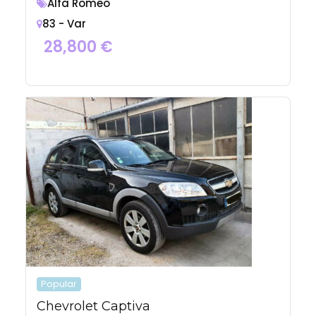
Alfa Romeo
83 - Var
28,800
€
Popular
Chevrolet Captiva