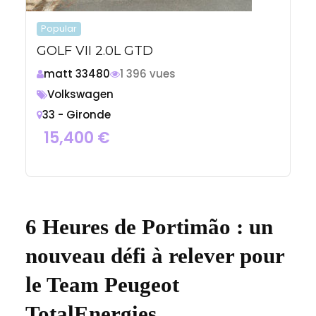
Popular
GOLF VII 2.0L GTD
matt 33480
1 396 vues
Volkswagen
33 - Gironde
15,400
€
6 Heures de Portimão : un
nouveau défi à relever pour
le Team Peugeot
TotalEnergies