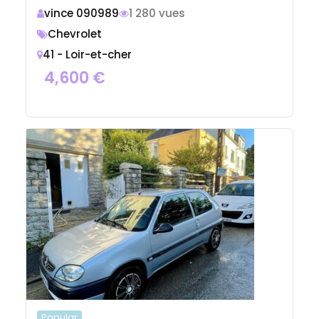
vince 090989
1 280 vues
Chevrolet
41 - Loir-et-cher
4,600
€
Popular