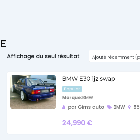
Actualité
ÉE
Automobile
Affichage du seul résultat
Concept
Car
BMW E30 1jz swap
GT
Popular
Marque
BMW
Roadster
par Gims auto
BMW
85
Super
24,990
€
Cars