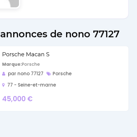
Cars
Voiture
s annonces de nono 77127
de
Porsche Macan S
collection
Marque
Porsche
Annonces
par nono 77127
Porsche
77 - Seine-et-marne
Hors-
45,000
€
séries
Fonds