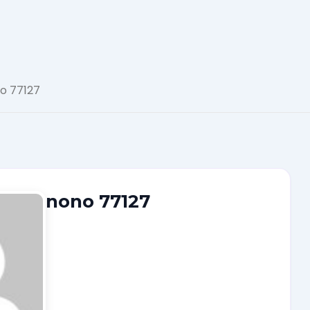
Actualité
no 77127
Automobile
Concept
Car
nono 77127
GT
Roadster
Super