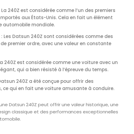
 : La 240Z est considérée comme l’un des premiers
importés aux États-Unis. Cela en fait un élément
re automobile mondiale.
on : Les Datsun 240Z sont considérées comme des
n de premier ordre, avec une valeur en constante
 La 240Z est considérée comme une voiture avec un
égant, qui a bien résisté à l’épreuve du temps.
atsun 240Z a été conçue pour offrir des
 ce qui en fait une voiture amusante à conduire.
’une Datsun 240Z peut offrir une valeur historique, une
design classique et des performances exceptionnelles
utomobile.