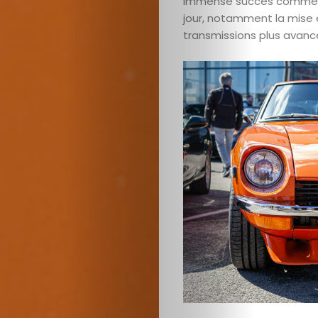
immense succès commercial
jour, notamment la mise 
Cars
transmissions plus avanc
Voiture
de
collection
Annonces
Hors-
séries
Fonds