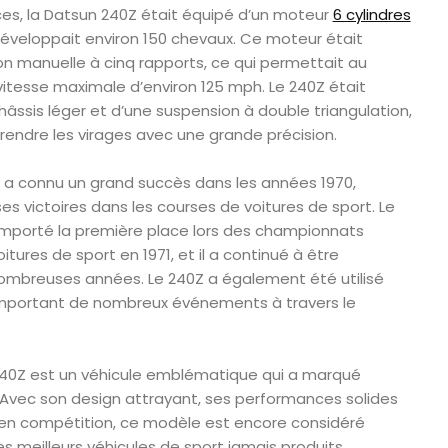
s, la Datsun 240Z était équipé d’un moteur
6 cylindres
i développait environ 150 chevaux. Ce moteur était
on manuelle à cinq rapports, ce qui permettait au
vitesse maximale d’environ 125 mph. Le 240Z était
âssis léger et d’une suspension à double triangulation,
prendre les virages avec une grande précision.
n a connu un grand succès dans les années 1970,
 victoires dans les courses de voitures de sport. Le
orté la première place lors des championnats
tures de sport en 1971, et il a continué à être
ombreuses années. Le 240Z a également été utilisé
emportant de nombreux événements à travers le
 240Z est un véhicule emblématique qui a marqué
e. Avec son design attrayant, ses performances solides
en compétition, ce modèle est encore considéré
s meilleurs véhicules de sport jamais produits.