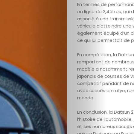
d’écran
En termes de performance
en ligne de 2,4 litres, qu
associé à une transmissi
véhicule d’atteindre une 
Search
également équipé d’un ch
ce qui lui permettait de 
En compétition, la Datsu
remportant de nombreuses
modèle a notamment remp
japonais de courses de voi
compétitif pendant de n
avec succès en rallye, r
monde.
En conclusion, la Datsun
l’histoire de l’automobil
et ses nombreux succès 
aujourd’hui comme l’un de