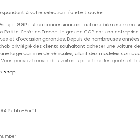
Cars
spondant à votre sélection n'a été trouvée.
 Groupe GGP est un concessionnaire automobile renommé si
Voiture
 de Petite-Forêt en France. Le groupe GGP est une entreprise
ves et d'occasion garanties. Depuis de nombreuses années,
de
oix privilégié des clients souhaitant acheter une voiture de 
'une large gamme de véhicules, allant des modèles compact
collection
. Vous pouvez trouver des voitures pour tous les goûts et t
Groupe GGP. La concession est fière de son équipe de
is shop
Annonces
Hors-
séries
494 Petite-Forêt
Fonds
e number