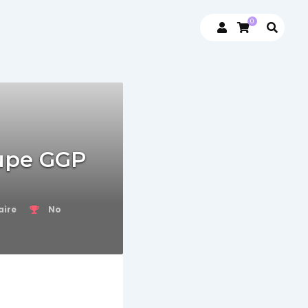
0
oupe GGP
aire
No