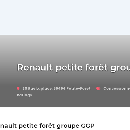
Actualité
Automobile
Concept
Renault petite forêt gr
Car
20 Rue Laplace, 59494 Petite-Forêt
Concessionn
GT
Ratings
Roadster
Super
enault petite forêt groupe GGP