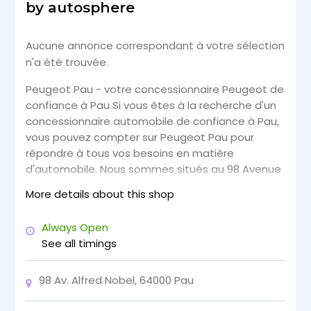
by autosphere
Aucune annonce correspondant à votre sélection
n'a été trouvée.
Peugeot Pau - votre concessionnaire Peugeot de
confiance à Pau Si vous êtes à la recherche d'un
concessionnaire automobile de confiance à Pau,
vous pouvez compter sur Peugeot Pau pour
répondre à tous vos besoins en matière
d'automobile. Nous sommes situés au 98 Avenue
Alfred Nobel dans la ville de Pau et nous sommes
More details about this shop
fiers de servir la communauté locale depuis de
nombreuses années. Chez Peugeot Pau, notre
Always Open
priorité absolue est de fournir à nos clients une
See all timings
expérience de concessionnaire exceptionnelle.
Nous offrons une gamme complète de voitures
98 Av. Alfred Nobel, 64000 Pau
Peugeot neuves et d'occasion, ainsi que des
services de financement et d'entretien