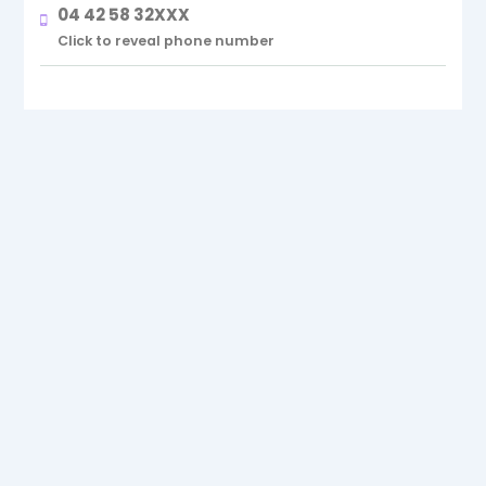
citadines agiles aux SUV familiaux spacieux en
04 42 58 32XXX
passant par les berlines élégantes.
Click to reveal phone number