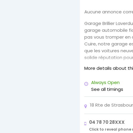
Aucune annonce corre
Garage Brillier Laverd
garage automobile fia
pas vous tromper en ch
Cuire, notre garage es
que les voitures neuv
solide réputation pour
exceptionnel et nos t
More details about th
Always Open
See all timings
18 Rte de Strasbour
04 78 70 28XXX
Click to reveal phon