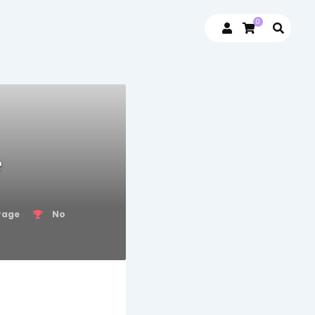
0
e
rage
No