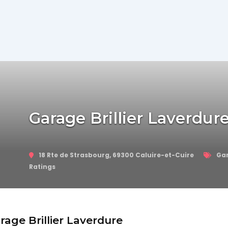
Actualité
Automobile
Concept
Garage Brillier Laverdur
Car
18 Rte de Strasbourg, 69300 Caluire-et-Cuire
Ga
GT
Ratings
Roadster
Super
rage Brillier Laverdure