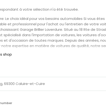
Cars
spondant à votre sélection n'a été trouvée.
ure: Le choix idéal pour vos besoins automobiles Si vous êtes
Voiture
ble et professionnel pour l'achat ou l'entretien de votre vo
oisissant Garage Brillier Laverdure. Situé au 18 Rte de Stra
de
t spécialisé dans l'importation de voitures, les voitures d'oc
es et d'occasion de toutes marques. Depuis des années, no
collection
 notre expertise en matière de voitures de qualité, notre ser
arifs compétitifs. Que vous soyez à
is shop
Annonces
Hors-
séries
g, 69300 Caluire-et-Cuire
Fonds
e number