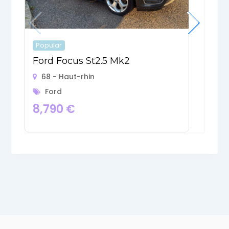
Popular
P
Ford Focus St2.5 Mk2
F
68 - Haut-rhin
Ford
8,790
€
2