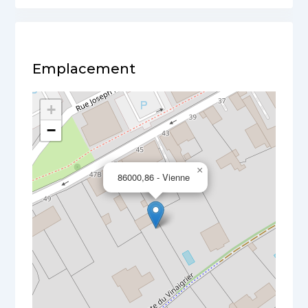
Emplacement
+
−
×
86000,86 - Vienne