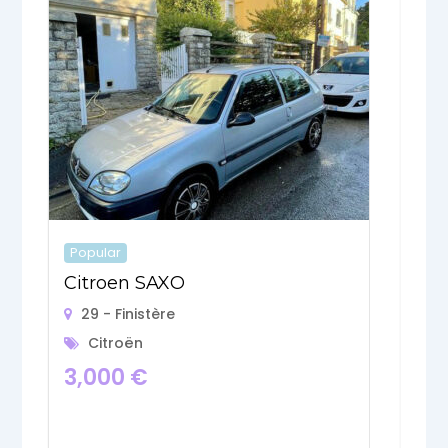
C
Popular
Citroen SAXO
29 - Finistère
1
Citroën
3,000
€