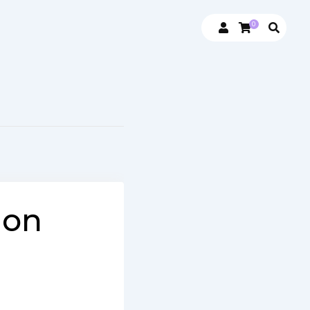
0
ion