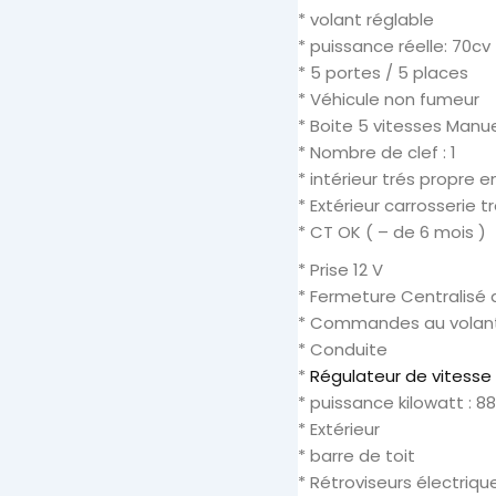
* volant réglable
* puissance réelle: 70cv
* 5 portes / 5 places
* Véhicule non fumeur
* Boite 5 vitesses Manue
* Nombre de clef : 1
* intérieur trés propre 
* Extérieur carrosserie t
* CT OK ( – de 6 mois )
* Prise 12 V
* Fermeture Centralisé 
* Commandes au volant
* Conduite
*
Régulateur de vitesse
* puissance kilowatt : 8
* Extérieur
* barre de toit
* Rétroviseurs électriqu