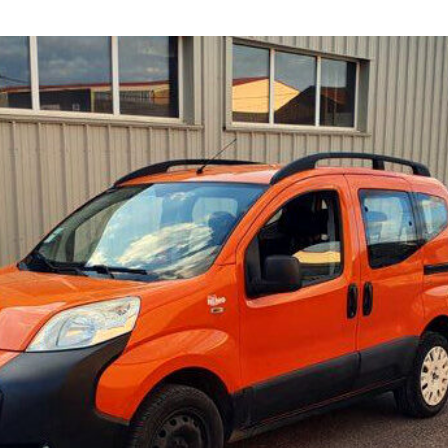
Voiture
de
collection
Annonces
Hors-
séries
Fonds
d’écran
Search