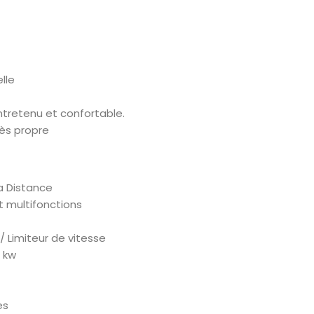
lle
entretenu et confortable.
rès propre
a Distance
 multifonctions
/ Limiteur de vitesse
8 kw
es