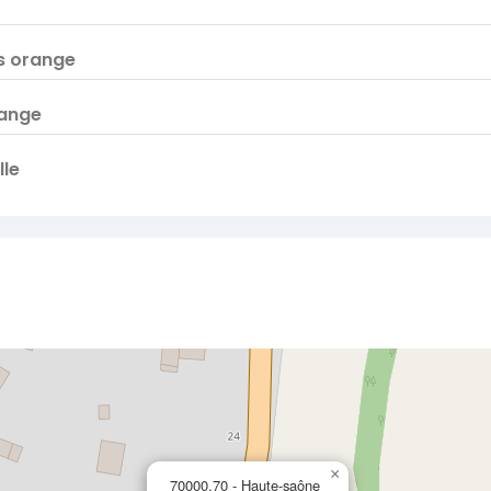
s orange
ange
le
×
70000,70 - Haute-saône