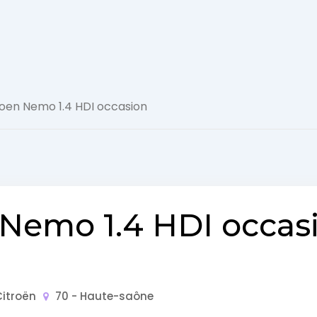
Actualité
roen Nemo 1.4 HDI occasion
Automobile
Concept
Car
GT
 Nemo 1.4 HDI occas
Roadster
Super
Citroën
70 - Haute-saône
Cars