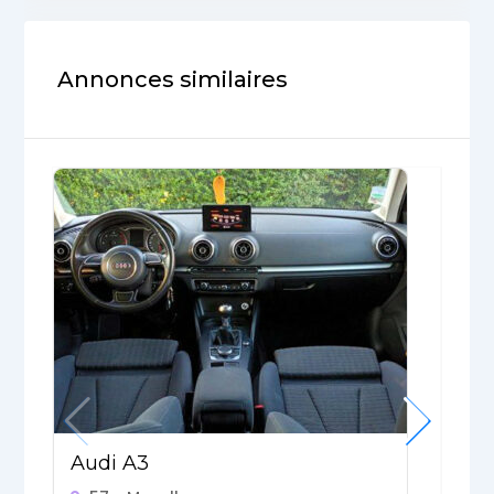
Annonces similaires
Audi A3
A