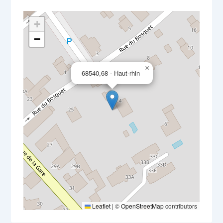
+
−
×
68540,68 - Haut-rhin
Leaflet
|
©
OpenStreetMap
contributors