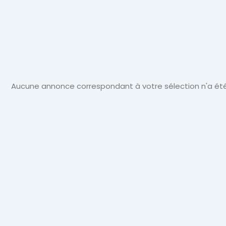
Actualité
Automobile
Aucune annonce correspondant à votre sélection n'a été
Concept
Car
GT
Roadster
Super
Cars