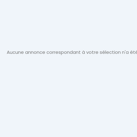
Actualité
Automobile
Aucune annonce correspondant à votre sélection n'a été
Concept
Car
GT
Roadster
Super
Cars