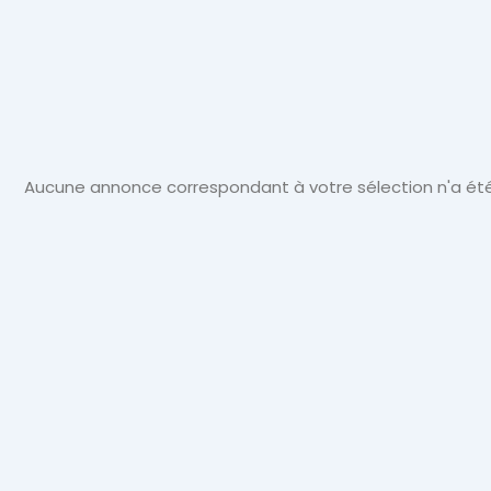
Actualité
Automobile
Aucune annonce correspondant à votre sélection n'a été
Concept
Car
GT
Roadster
Super
Cars