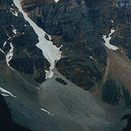
Jeep Compa
plus
aérodynami