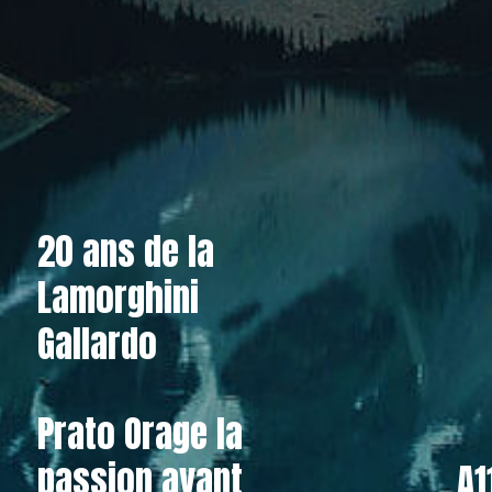
20 ans de la
Lamorghini
Gallardo
Prato Orage la
passion avant
A1