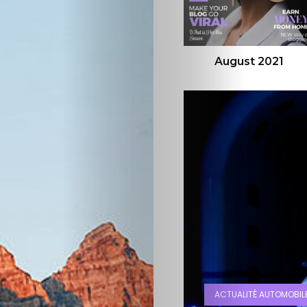
Cars
Voiture
21
August 2021
June 2021
de
collection
Annonces
Hors-
séries
Fonds