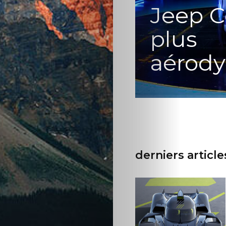
d’écran
ss
ACTUALITÉ AUTOMOBIL
Nouvel
Search
que
E-208 
derniers article