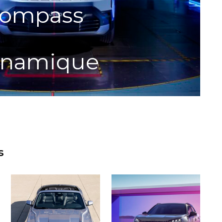
E
le Peugeot
GTi
s