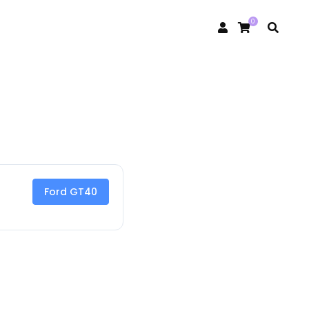
0
Ford GT40