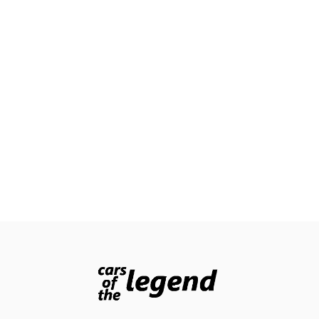
Cars
Voiture
de
collection
Annonces
Hors-
séries
Fonds