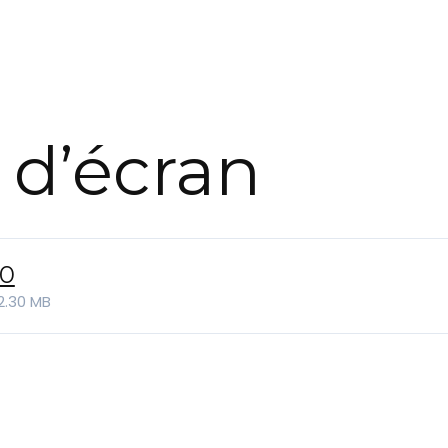
Actualité
 d’écran
Automobile
Concept
Car
40
2.30 MB
GT
Roadster
Super