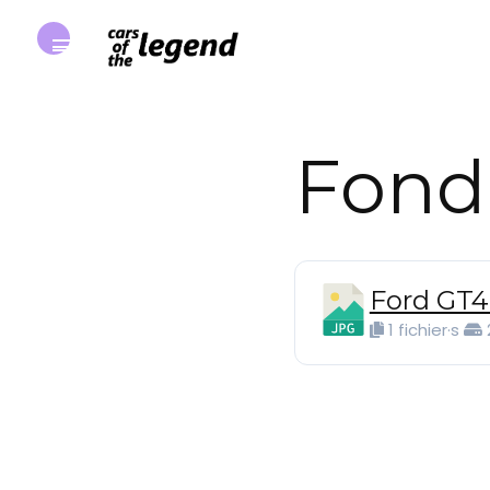
Fond
Ford GT
1 fichier·s