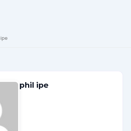
Actualité
 ipe
Automobile
Concept
Car
phil ipe
GT
Roadster
Super