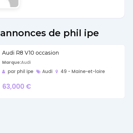
Cars
Voiture
 annonces de phil ipe
de
Audi R8 V10 occasion
collection
Marque
Audi
Annonces
par phil ipe
Audi
49 - Maine-et-loire
63,000
€
Hors-
séries
Fonds